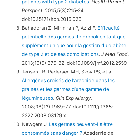
patients with type 2 diabetes
.
Health Promot
Perspect.
2015;5(3):215-24.
doi:10.15171/hpp.2015.026
Bahadoran Z, Mirmiran P, Azizi F.
Efficacité
potentielle des germes de brocoli en tant que
supplément unique pour la gestion du diabète
de type 2 et de ses complications
.
J Med Food.
2013;16(5):375-82. doi:10.1089/jmf.2012.2559
Jensen LB, Pedersen MH, Skov PS, et al.
Allergènes croisés de l’arachide dans les
graines et les germes d’une gamme de
légumineuses
.
Clin Exp Allergy
.
2008;38(12):1969-77. doi:10.1111/j.1365-
2222.2008.03129.x
Newgent J.
Les germes peuvent-ils être
consommés sans danger ?
Académie de