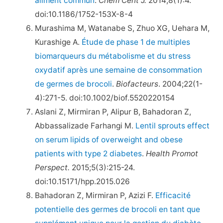
aliment commun
.
Chem Cent J.
2014;8(1):4.
doi:10.1186/1752-153X-8-4
Murashima M, Watanabe S, Zhuo XG, Uehara M,
Kurashige A.
Étude de phase 1 de multiples
biomarqueurs du métabolisme et du stress
oxydatif après une semaine de consommation
de germes de brocoli
.
Biofacteurs
. 2004;22(1-
4):271-5. doi:10.1002/biof.5520220154
Aslani Z, Mirmiran P, Alipur B, Bahadoran Z,
Abbassalizade Farhangi M.
Lentil sprouts effect
on serum lipids of overweight and obese
patients with type 2 diabetes
.
Health Promot
Perspect.
2015;5(3):215-24.
doi:10.15171/hpp.2015.026
Bahadoran Z, Mirmiran P, Azizi F.
Efficacité
potentielle des germes de brocoli en tant que