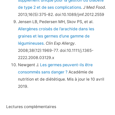
supplément unique pour la gestion du diabète
de type 2 et de ses complications
.
J Med Food.
2013;16(5):375-82. doi:10.1089/jmf.2012.2559
Jensen LB, Pedersen MH, Skov PS, et al.
Allergènes croisés de l’arachide dans les
graines et les germes d’une gamme de
légumineuses
.
Clin Exp Allergy
.
2008;38(12):1969-77. doi:10.1111/j.1365-
2222.2008.03129.x
Newgent J.
Les germes peuvent-ils être
consommés sans danger ?
Académie de
nutrition et de diététique. Mis à jour le 10 avril
2019.
Lectures complémentaires