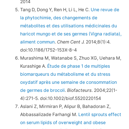
2014
Tang D, Dong Y, Ren H, Li L, He C.
Une revue de
la phytochimie, des changements de
métabolites et des utilisations médicinales du
haricot mungo et de ses germes (Vigna radiata),
aliment commun
.
Chem Cent J.
2014;8(1):4.
doi:10.1186/1752-153X-8-4
Murashima M, Watanabe S, Zhuo XG, Uehara M,
Kurashige A.
Étude de phase 1 de multiples
biomarqueurs du métabolisme et du stress
oxydatif après une semaine de consommation
de germes de brocoli
.
Biofacteurs
. 2004;22(1-
4):271-5. doi:10.1002/biof.5520220154
Aslani Z, Mirmiran P, Alipur B, Bahadoran Z,
Abbassalizade Farhangi M.
Lentil sprouts effect
on serum lipids of overweight and obese