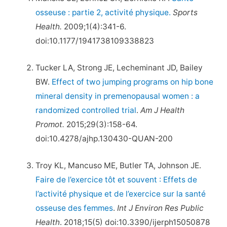
osseuse : partie 2, activité physique.
Sports
Health.
2009;1(4):341-6.
doi:10.1177/1941738109338823
Tucker LA, Strong JE, Lecheminant JD, Bailey
BW.
Effect of two jumping programs on hip bone
mineral density in premenopausal women : a
randomized controlled trial
.
Am J Health
Promot.
2015;29(3):158-64.
doi:10.4278/ajhp.130430-QUAN-200
Troy KL, Mancuso ME, Butler TA, Johnson JE.
Faire de l’exercice tôt et souvent : Effets de
l’activité physique et de l’exercice sur la santé
osseuse des femmes
.
Int J Environ Res Public
Health
. 2018;15(5) doi:10.3390/ijerph15050878