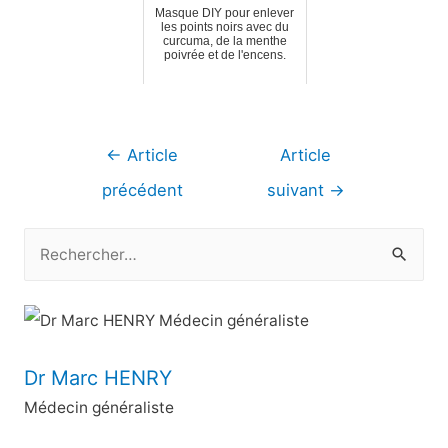
Masque DIY pour enlever
les points noirs avec du
curcuma, de la menthe
poivrée et de l'encens.
Navigation
←
Article
Article
de
précédent
suivant
→
l’article
R
e
c
h
e
Dr Marc HENRY
r
Médecin généraliste
c