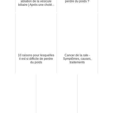
ablation de la vésicule
perdre du poids ?
biliaire | Après une cholé...
10 raisons pour lesquelles
Cancer de la rate -
il est si difficile de perdre
Symptômes, causes,
du poids
traitements