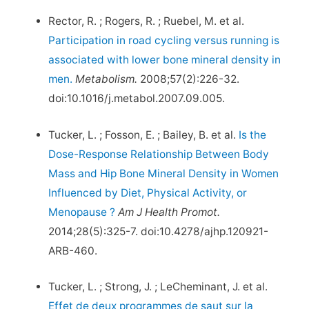
Rector, R. ; Rogers, R. ; Ruebel, M. et al.
Participation in road cycling versus running is
associated with lower bone mineral density in
men.
Metabolism.
2008;57(2):226-32.
doi:10.1016/j.metabol.2007.09.005.
Tucker, L. ; Fosson, E. ; Bailey, B. et al.
Is the
Dose-Response Relationship Between Body
Mass and Hip Bone Mineral Density in Women
Influenced by Diet, Physical Activity, or
Menopause ?
Am J Health Promot.
2014;28(5):325-7. doi:10.4278/ajhp.120921-
ARB-460.
Tucker, L. ; Strong, J. ; LeCheminant, J. et al.
Effet de deux programmes de saut sur la