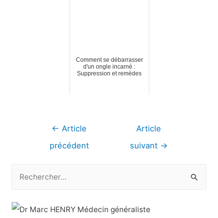
Comment se débarrasser
d'un ongle incarné :
Suppression et remèdes
Navigation
←
Article
Article
de
précédent
suivant
→
l’article
R
e
c
h