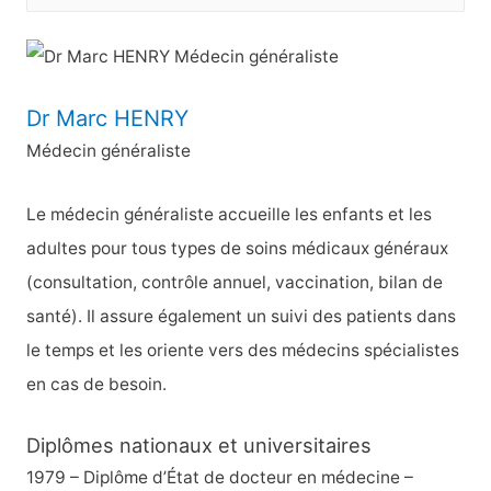
e
c
h
e
Dr Marc HENRY
r
Médecin généraliste
c
h
Le médecin généraliste accueille les enfants et les
e
adultes pour tous types de soins médicaux généraux
r
(consultation, contrôle annuel, vaccination, bilan de
santé). Il assure également un suivi des patients dans
:
le temps et les oriente vers des médecins spécialistes
en cas de besoin.
Diplômes nationaux et universitaires
1979 – Diplôme d’État de docteur en médecine –