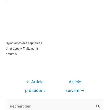
Symptômes des céphalées
en grappe + Traitements
naturels
Navigation
←
Article
Article
de
précédent
suivant
→
l’article
R