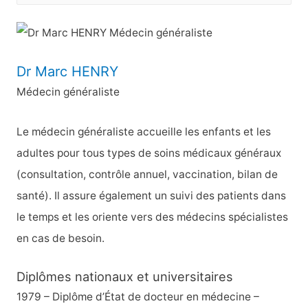
c
h
e
Dr Marc HENRY
r
Médecin généraliste
c
h
Le médecin généraliste accueille les enfants et les
e
adultes pour tous types de soins médicaux généraux
r
(consultation, contrôle annuel, vaccination, bilan de
santé). Il assure également un suivi des patients dans
:
le temps et les oriente vers des médecins spécialistes
en cas de besoin.
Diplômes nationaux et universitaires
1979 – Diplôme d’État de docteur en médecine –