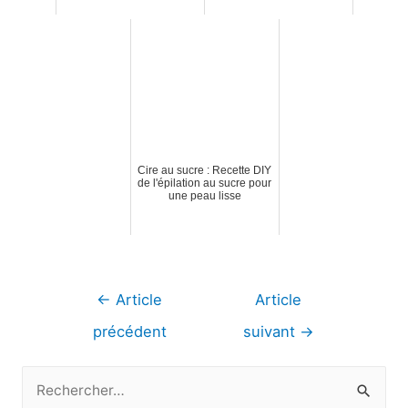
Cire au sucre : Recette DIY
de l'épilation au sucre pour
une peau lisse
Navigation
←
Article
Article
de
précédent
suivant
→
l’article
R
e