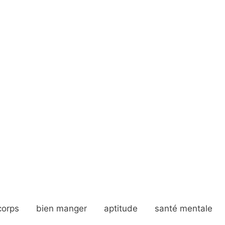
corps
bien manger
aptitude
santé mentale