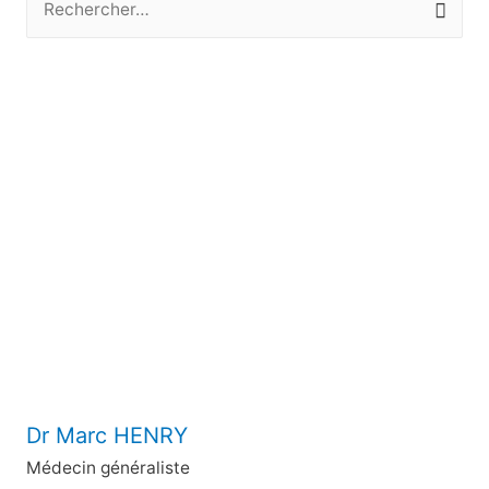
e
c
h
e
r
c
h
e
r
:
Dr Marc HENRY
Médecin généraliste