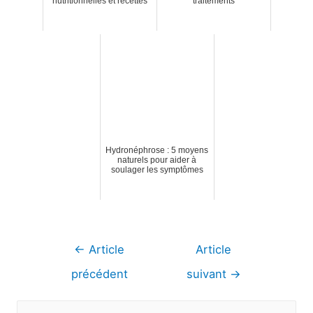
nutritionnelles et recettes
traitements
Hydronéphrose : 5 moyens
naturels pour aider à
soulager les symptômes
Navigation
←
Article
Article
de
précédent
suivant
→
l’article
R