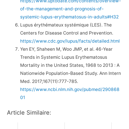
https://www.uptodate.com/contents/overview-
of-the-management-and-prognosis-of-
systemic-lupus-erythematosus-in-adults#H32
Lupus érythémateux systémique (LES). The
Centers for Disease Control and Prevention.
https://www.cdc.gov/lupus/facts/detailed.html
Yen EY, Shaheen M, Woo JMP, et al. 46-Year
Trends in Systemic Lupus Erythematosus
Mortality in the United States, 1968 to 2013 : A
Nationwide Population-Based Study. Ann Intern
Med. 2017;167(11):777-785.
https://www.ncbi.nlm.nih.gov/pubmed/290868
01
Article Similaire: