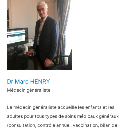
e
r
c
h
e
r
:
Dr Marc HENRY
Médecin généraliste
Le médecin généraliste accueille les enfants et les
adultes pour tous types de soins médicaux généraux
(consultation, contrôle annuel, vaccination, bilan de