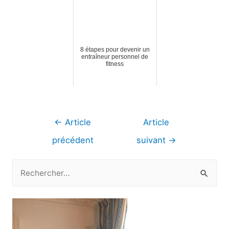
8 étapes pour devenir un
entraîneur personnel de
fitness
Navigation
←
Article
Article
de
précédent
suivant
→
l’article
R
e
c
h