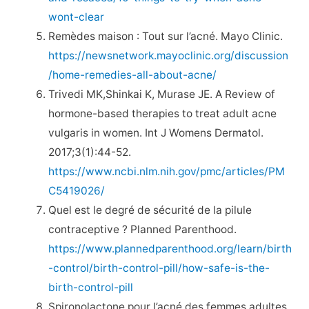
wont-clear
Remèdes maison : Tout sur l’acné. Mayo Clinic.
https://newsnetwork.mayoclinic.org/discussion
/home-remedies-all-about-acne/
Trivedi MK,Shinkai K, Murase JE. A Review of
hormone-based therapies to treat adult acne
vulgaris in women. Int J Womens Dermatol.
2017;3(1):44-52.
https://www.ncbi.nlm.nih.gov/pmc/articles/PM
C5419026/
Quel est le degré de sécurité de la pilule
contraceptive ? Planned Parenthood.
https://www.plannedparenthood.org/learn/birth
-control/birth-control-pill/how-safe-is-the-
birth-control-pill
Spironolactone pour l’acné des femmes adultes.