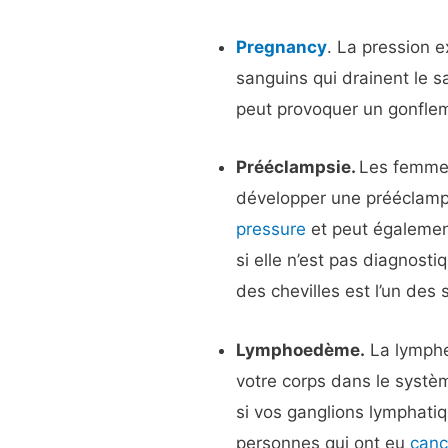
Pregnancy
. La pression 
sanguins qui drainent le s
peut provoquer un gonflem
Prééclampsie.
Les femmes
développer une prééclamp
pressure
et peut égalemen
si elle n’est pas diagnost
des chevilles est l’un des
Lymphoedème.
La lymphe 
votre corps dans le systè
si vos ganglions lymphat
personnes qui ont eu
canc