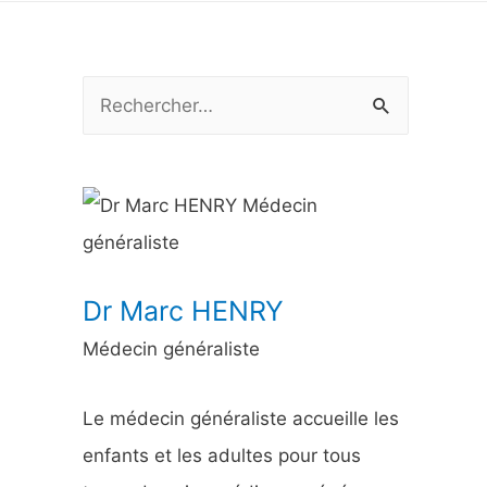
R
e
c
h
e
r
Dr Marc HENRY
c
Médecin généraliste
h
e
Le médecin généraliste accueille les
r
enfants et les adultes pour tous