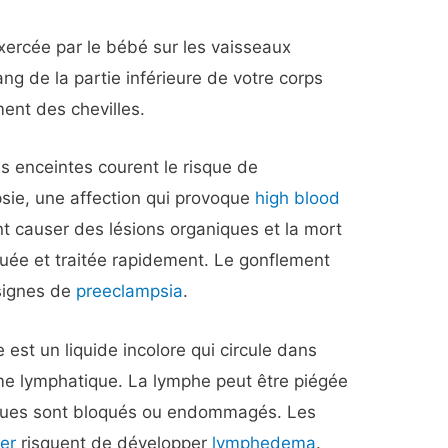
exercée par le bébé sur les vaisseaux
ang de la partie inférieure de votre corps
ent des chevilles.
 enceintes courent le risque de
sie, une affection qui provoque
high blood
t causer des lésions organiques et la mort
iquée et traitée rapidement. Le gonflement
 signes de
preeclampsia
.
est un liquide incolore qui circule dans
me lymphatique. La lymphe peut être piégée
iques sont bloqués ou endommagés. Les
er
risquent de développer
lymphedema
.