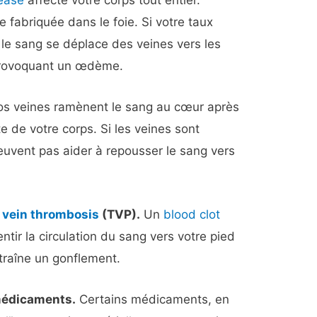
sease
affecte votre corps tout entier.
e fabriquée dans le foie. Si votre taux
, le sang se déplace des veines vers les
 provoquant un œdème.
os veines ramènent le sang au cœur après
ste de votre corps. Si les veines sont
uvent pas aider à repousser le sang vers
 vein thrombosis
(TVP).
Un
blood clot
ntir la circulation du sang vers votre pied
ntraîne un gonflement.
médicaments.
Certains médicaments, en