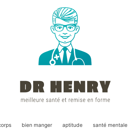
corps
bien manger
aptitude
santé mentale