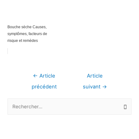
Bouche sèche Causes,
symptômes, facteurs de
risque et remèdes
Navigation
←
Article
Article
de
précédent
suivant
→
l’article
R
e
c
h