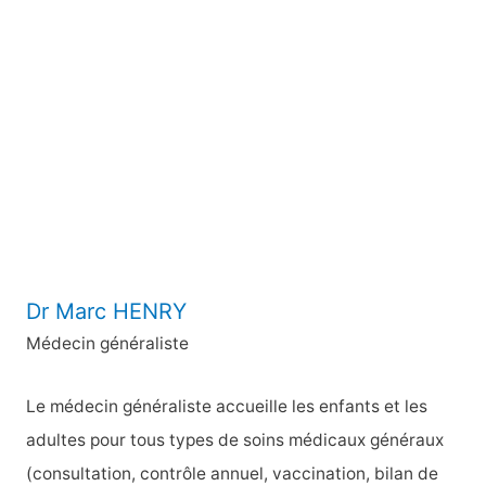
e
r
c
h
e
r
:
Dr Marc HENRY
Médecin généraliste
Le médecin généraliste accueille les enfants et les
adultes pour tous types de soins médicaux généraux
(consultation, contrôle annuel, vaccination, bilan de