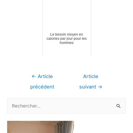
Le besoin moyen en
calories par jour pour les
hommes
Navigation
←
Article
Article
de
précédent
suivant
→
l’article
R
e
c
h