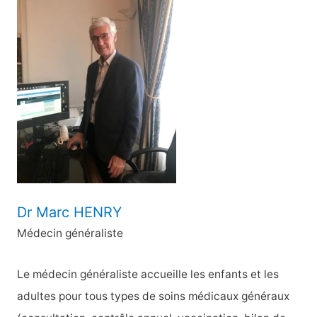
e
r
c
h
e
r
:
Dr Marc HENRY
Médecin généraliste
Le médecin généraliste accueille les enfants et les
adultes pour tous types de soins médicaux généraux