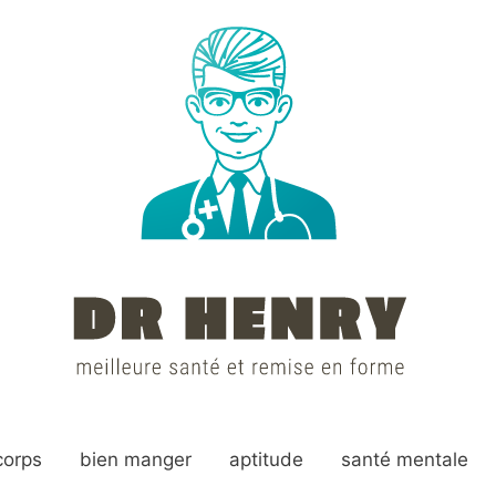
corps
bien manger
aptitude
santé mentale