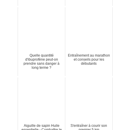
Quelle quantité
Entraînement au marathon
d'ibuprofène peut-on
et conseils pour les
prendre sans danger à
débutants
long terme ?
Aiguille de sapin Huile
S'entraîner à courir son
essentielle - Combattre le
premier 5 km