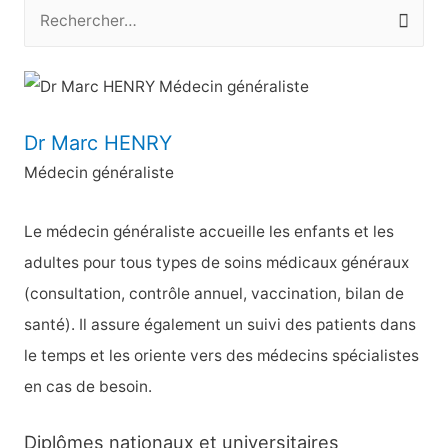
R
e
c
h
e
Dr Marc HENRY
r
Médecin généraliste
c
h
Le médecin généraliste accueille les enfants et les
e
adultes pour tous types de soins médicaux généraux
r
(consultation, contrôle annuel, vaccination, bilan de
santé). Il assure également un suivi des patients dans
:
le temps et les oriente vers des médecins spécialistes
en cas de besoin.
Diplômes nationaux et universitaires