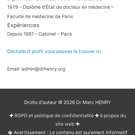
1979 – Diplôme d’État de docteur en médecine –
Faculté de médecine de Paris
Expériences
Depuis 1981 – Cabinet – Paris
Doctolib.fr profil vous pouvez le trouver ici
Email: admin@drhenry.org
Droits d'auteur © 2026
Dr Marc HENRY
✚
RGPD et politique de confidentialité
✚
à propos du
site web
✚
� Avertissement : Le contenu est purement informatif