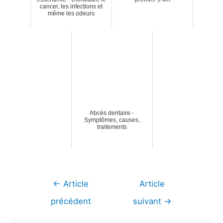
cancer, les infections et
même les odeurs
Abcès dentaire -
Symptômes, causes,
traitements
Navigation
←
Article
Article
de
précédent
suivant
→
l’article