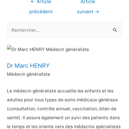
Navigation
←
Article
Article
de
précédent
suivant
→
l’article
R
e
c
h
e
Dr Marc HENRY
r
Médecin généraliste
c
h
Le médecin généraliste accueille les enfants et les
e
adultes pour tous types de soins médicaux généraux
r
(consultation, contrôle annuel, vaccination, bilan de
santé). Il assure également un suivi des patients dans
:
le temps et les oriente vers des médecins spécialistes