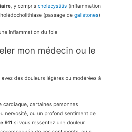
iaire
, y compris
cholecystitis
(inflammation
u cholédocholithiase (passage de
gallstones
)
une inflammation du foie
eler mon médecin ou le
s avez des douleurs légères ou modérées à
e cardiaque, certaines personnes
ou nervosité, ou un profond sentiment de
e 911
si vous ressentez une douleur
c accompagnée de ces sentiments, ou si