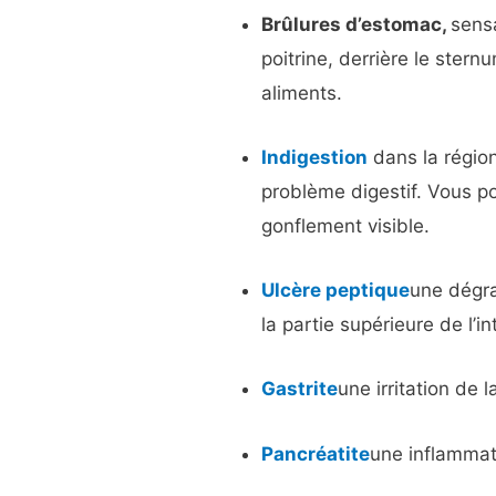
Brûlures d’estomac,
sens
poitrine, derrière le ster
aliments.
Indigestion
dans la régio
problème digestif. Vous po
gonflement visible.
Ulcère peptique
une dégr
la partie supérieure de l’in
Gastrite
une irritation de 
Pancréatite
une inflammat