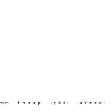
corps
bien manger
aptitude
santé mentale