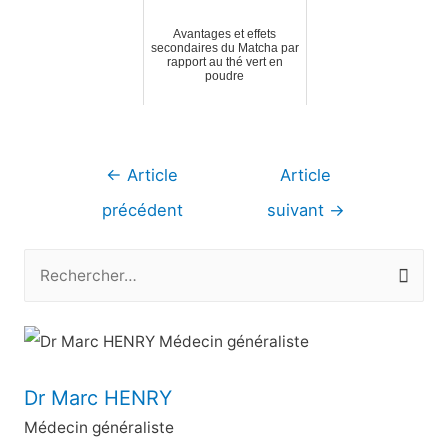
Avantages et effets
secondaires du Matcha par
rapport au thé vert en
poudre
Navigation
←
Article
Article
de
précédent
suivant
→
l’article
R
e
c
h
e
Dr Marc HENRY
r
Médecin généraliste