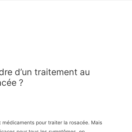
re d’un traitement au
acée ?
x médicaments pour traiter la rosacée. Mais
ficaces pour tous les symptômes, en