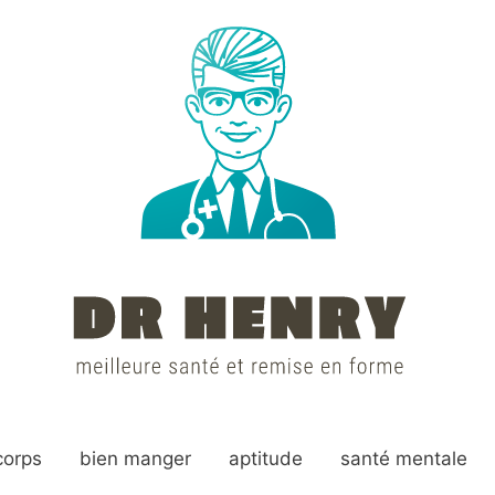
corps
bien manger
aptitude
santé mentale