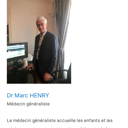
h
e
r
c
h
e
r
:
Dr Marc HENRY
Médecin généraliste
Le médecin généraliste accueille les enfants et les