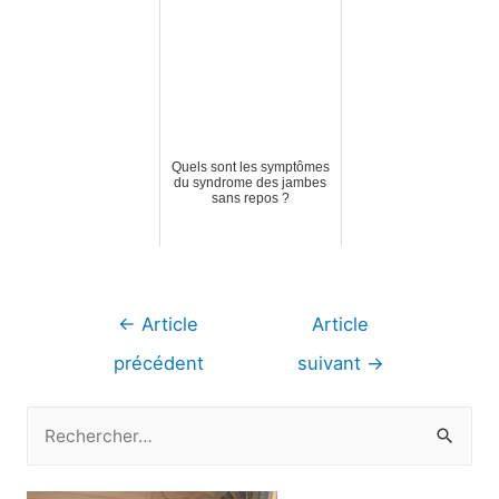
Quels sont les symptômes
du syndrome des jambes
sans repos ?
Navigation
←
Article
Article
de
précédent
suivant
→
l’article
R
e
c