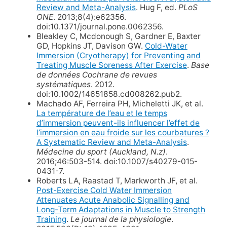
Review and Meta-Analysis
. Hug F, ed.
PLoS
ONE
. 2013;8(4):e62356.
doi:10.1371/journal.pone.0062356.
Bleakley C, Mcdonough S, Gardner E, Baxter
GD, Hopkins JT, Davison GW.
Cold-Water
Immersion (Cryotherapy) for Preventing and
Treating Muscle Soreness After Exercise
.
Base
de données Cochrane de revues
systématiques
. 2012.
doi:10.1002/14651858.cd008262.pub2.
Machado AF, Ferreira PH, Micheletti JK, et al.
La température de l’eau et le temps
d’immersion peuvent-ils influencer l’effet de
l’immersion en eau froide sur les courbatures ?
A Systematic Review and Meta-Analysis
.
Médecine du sport (Auckland, N.z)
.
2016;46:503-514. doi:10.1007/s40279-015-
0431-7.
Roberts LA, Raastad T, Markworth JF, et al.
Post-Exercise Cold Water Immersion
Attenuates Acute Anabolic Signalling and
Long-Term Adaptations in Muscle to Strength
Training
.
Le journal de la physiologie
.