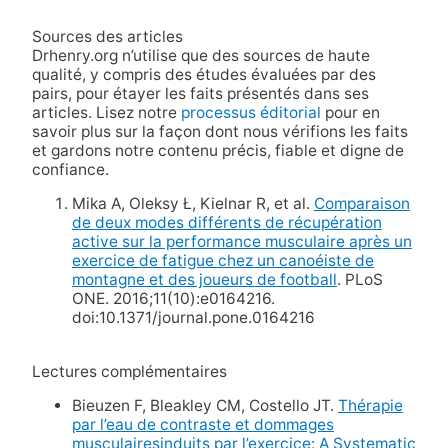
Sources des articles
Drhenry.org n’utilise que des sources de haute
qualité, y compris des études évaluées par des
pairs, pour étayer les faits présentés dans ses
articles. Lisez notre
processus éditorial
pour en
savoir plus sur la façon dont nous vérifions les faits
et gardons notre contenu précis, fiable et digne de
confiance.
Mika A, Oleksy Ł, Kielnar R, et al.
Comparaison
de deux modes différents de récupération
active sur la performance musculaire après un
exercice de fatigue chez un canoéiste de
montagne et des joueurs de football
. PLoS
ONE. 2016;11(10):e0164216.
doi:10.1371/journal.pone.0164216
Lectures complémentaires
Bieuzen F, Bleakley CM, Costello JT.
Thérapie
par l’eau de contraste et
dommages
musculaires
induits par l’exercice
:
A Systematic