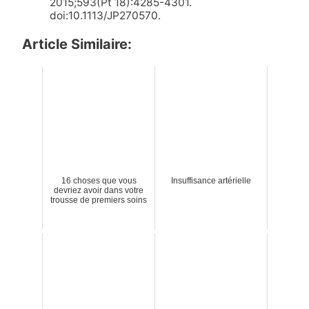
2015;593(Pt 18):4285-4301.
doi:10.1113/JP270570.
Article Similaire:
16 choses que vous
Insuffisance artérielle
devriez avoir dans votre
trousse de premiers soins