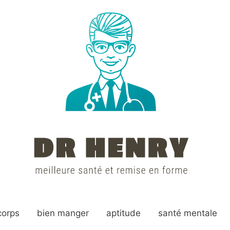
corps
bien manger
aptitude
santé mentale