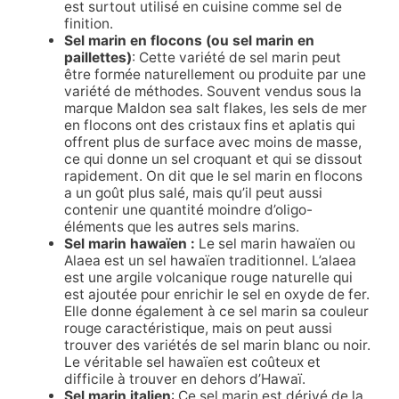
est surtout utilisé en cuisine comme sel de
finition.
Sel marin en flocons (ou sel marin en
paillettes)
: Cette variété de sel marin peut
être formée naturellement ou produite par une
variété de méthodes. Souvent vendus sous la
marque Maldon sea salt flakes, les sels de mer
en flocons ont des cristaux fins et aplatis qui
offrent plus de surface avec moins de masse,
ce qui donne un sel croquant et qui se dissout
rapidement. On dit que le sel marin en flocons
a un goût plus salé, mais qu’il peut aussi
contenir une quantité moindre d’oligo-
éléments que les autres sels marins.
Sel marin hawaïen :
Le sel marin hawaïen ou
Alaea est un sel hawaïen traditionnel. L’alaea
est une argile volcanique rouge naturelle qui
est ajoutée pour enrichir le sel en oxyde de fer.
Elle donne également à ce sel marin sa couleur
rouge caractéristique, mais on peut aussi
trouver des variétés de sel marin blanc ou noir.
Le véritable sel hawaïen est coûteux et
difficile à trouver en dehors d’Hawaï.
Sel marin italien
: Ce sel marin est dérivé de la