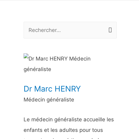
R
e
c
h
e
r
Dr Marc HENRY
c
Médecin généraliste
h
e
Le médecin généraliste accueille les
r
enfants et les adultes pour tous