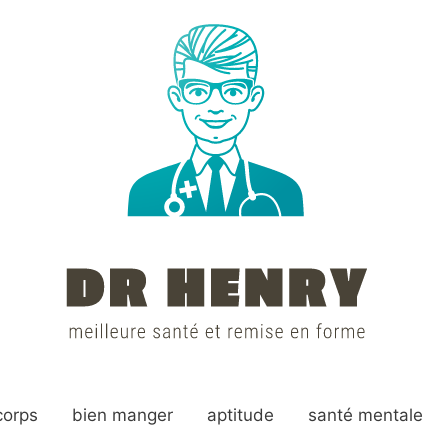
corps
bien manger
aptitude
santé mentale