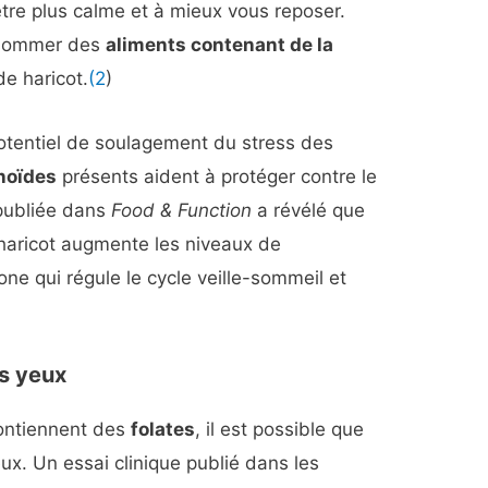
tre plus calme et à mieux vous reposer.
onsommer des
aliments contenant de la
e haricot.
(2
)
potentiel de soulagement du stress des
noïdes
présents aident à protéger contre le
 publiée dans
Food & Function
a révélé que
aricot augmente les niveaux de
one qui régule le cycle veille-sommeil et
ns yeux
contiennent des
folates
, il est possible que
ux. Un essai clinique publié dans les