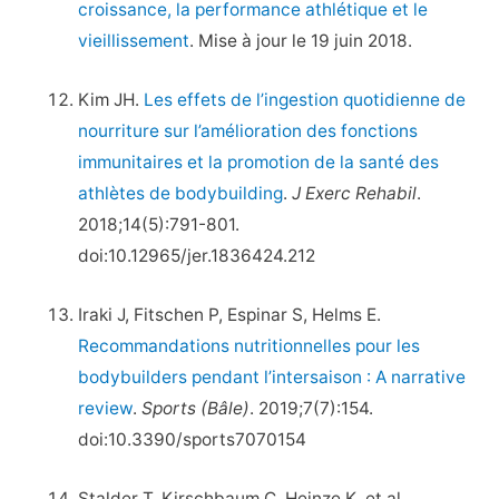
croissance, la performance athlétique et le
vieillissement
. Mise à jour le 19 juin 2018.
Kim JH.
Les effets de l’ingestion quotidienne de
nourriture sur l’amélioration des fonctions
immunitaires et la promotion de la santé des
athlètes de bodybuilding
.
J Exerc Rehabil
.
2018;14(5):791-801.
doi:10.12965/jer.1836424.212
Iraki J, Fitschen P, Espinar S, Helms E.
Recommandations nutritionnelles pour les
bodybuilders pendant l’intersaison : A narrative
review
.
Sports (Bâle)
. 2019;7(7):154.
doi:10.3390/sports7070154
Stalder T, Kirschbaum C, Heinze K, et al.