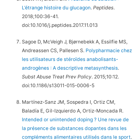
L’étrange histoire du glucagon
.
Peptides
.
2018;100:36-41.
doi:10.1016/j.peptides.2017.11.013
Sagoe D, McVeigh J, Bjørnebekk A, Essilfie MS,
Andreassen CS, Pallesen S.
Polypharmacie chez
les utilisateurs de stéroïdes anabolisants-
androgènes : A descriptive metasynthesis
.
Subst Abuse Treat Prev Policy
. 2015;10:12.
doi:10.1186/s13011-015-0006-5
Martínez-Sanz JM, Sospedra I, Ortiz CM,
Baladía E, Gil-Izquierdo A, Ortiz-Moncada R.
Intended or unintended doping ? Une revue de
la présence de substances dopantes dans les
compléments alimentaires utilisés dans le sport
.