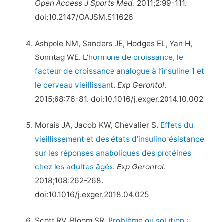
Open Access J Sports Med
. 2011;2:99-111.
doi:10.2147/OAJSM.S11626
Ashpole NM, Sanders JE, Hodges EL, Yan H,
Sonntag WE. L’
hormone de croissance, le
facteur de croissance analogue à l’insuline 1 et
le cerveau vieillissant
.
Exp Gerontol
.
2015;68:76-81. doi:10.1016/j.exger.2014.10.002
Morais JA, Jacob KW, Chevalier S.
Effets du
vieillissement et des états d’insulinorésistance
sur les réponses anaboliques des protéines
chez les adultes âgés
.
Exp Gerontol
.
2018;108:262-268.
doi:10.1016/j.exger.2018.04.025
Scott RV, Bloom SR.
Problème ou solution :