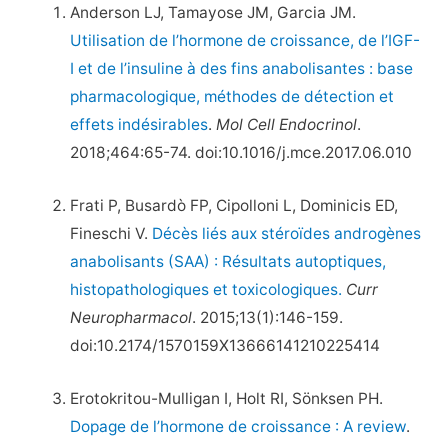
Anderson LJ, Tamayose JM, Garcia JM.
Utilisation de l’hormone de croissance, de l’IGF-
I et de l’insuline à des fins anabolisantes : base
pharmacologique, méthodes de détection et
effets indésirables
.
Mol Cell Endocrinol
.
2018;464:65-74. doi:10.1016/j.mce.2017.06.010
Frati P, Busardò FP, Cipolloni L, Dominicis ED,
Fineschi V.
Décès liés aux stéroïdes androgènes
anabolisants (SAA) : Résultats autoptiques,
histopathologiques et toxicologiques.
Curr
Neuropharmacol
. 2015;13(1):146-159.
doi:10.2174/1570159X13666141210225414
Erotokritou-Mulligan I, Holt RI, Sönksen PH.
Dopage de l’hormone de croissance : A review
.