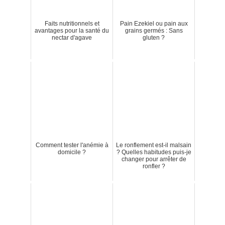
Faits nutritionnels et
Pain Ezekiel ou pain aux
avantages pour la santé du
grains germés : Sans
nectar d'agave
gluten ?
Comment tester l'anémie à
Le ronflement est-il malsain
domicile ?
? Quelles habitudes puis-je
changer pour arrêter de
ronfler ?