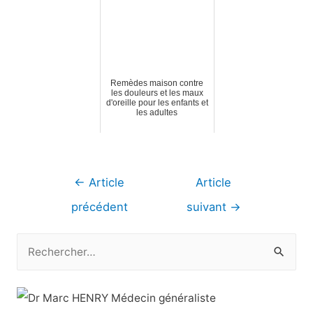
Remèdes maison contre
les douleurs et les maux
d'oreille pour les enfants et
les adultes
Navigation
←
Article
Article
de
précédent
suivant
→
l’article
R
e
c
h