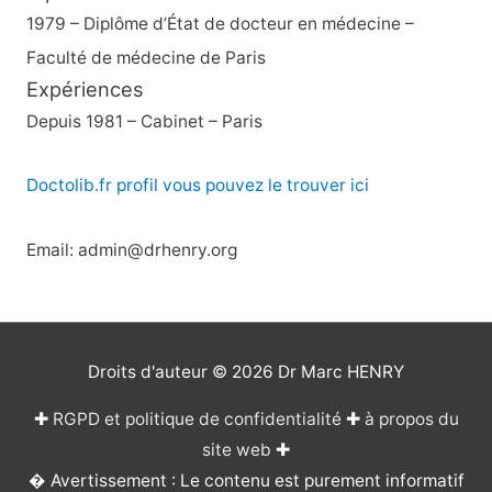
1979 – Diplôme d’État de docteur en médecine –
Faculté de médecine de Paris
Expériences
Depuis 1981 – Cabinet – Paris
Doctolib.fr profil vous pouvez le trouver ici
Email: admin@drhenry.org
Droits d'auteur © 2026
Dr Marc HENRY
✚
RGPD et politique de confidentialité
✚
à propos du
site web
✚
� Avertissement : Le contenu est purement informatif