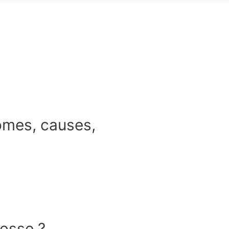
ômes, causes,
bosse ?