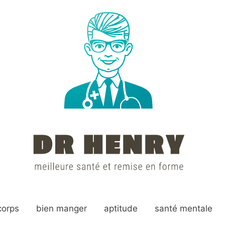
corps
bien manger
aptitude
santé mentale