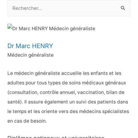
R
e
c
h
e
Dr Marc HENRY
r
Médecin généraliste
c
h
Le médecin généraliste accueille les enfants et les
e
adultes pour tous types de soins médicaux généraux
r
(consultation, contrôle annuel, vaccination, bilan de
santé). Il assure également un suivi des patients dans
:
le temps et les oriente vers des médecins spécialistes
en cas de besoin.
Diplômes nationaux et universitaires