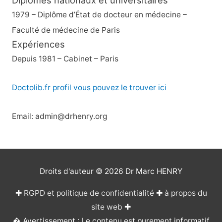
1979 – Diplôme d’État de docteur en médecine –
Faculté de médecine de Paris
Expériences
Depuis 1981 – Cabinet – Paris
Doctolib.fr profil vous pouvez le trouver ici
Email: admin@drhenry.org
Droits d'auteur © 2026
Dr Marc HENRY
✚
RGPD et politique de confidentialité
✚
à propos du
site web
✚
� Avertissement : Le contenu est purement informatif