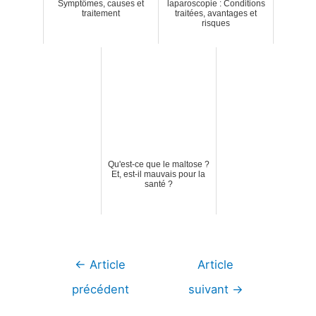
Symptômes, causes et
laparoscopie : Conditions
traitement
traitées, avantages et
risques
Qu'est-ce que le maltose ?
Et, est-il mauvais pour la
santé ?
Navigation
←
Article
Article
de
précédent
suivant
→
l’article