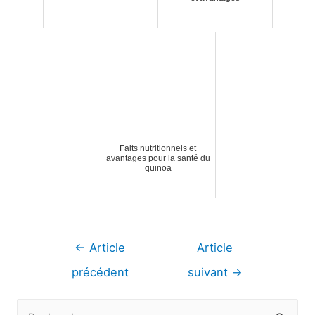
Faits nutritionnels et
avantages pour la santé du
quinoa
Navigation
←
Article
Article
de
précédent
suivant
→
l’article
R