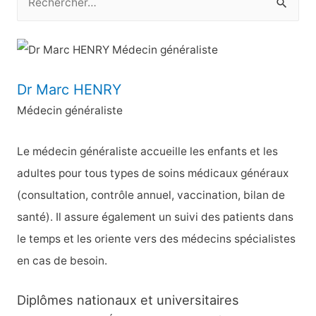
e
c
h
e
Dr Marc HENRY
r
Médecin généraliste
c
h
Le médecin généraliste accueille les enfants et les
e
adultes pour tous types de soins médicaux généraux
r
(consultation, contrôle annuel, vaccination, bilan de
santé). Il assure également un suivi des patients dans
:
le temps et les oriente vers des médecins spécialistes
en cas de besoin.
Diplômes nationaux et universitaires