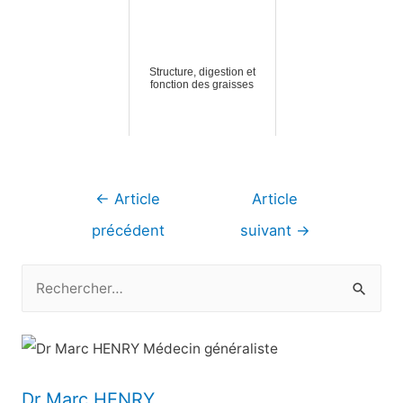
Structure, digestion et
fonction des graisses
Navigation
←
Article
Article
de
précédent
suivant
→
l’article
R
e
c
h
e
Dr Marc HENRY