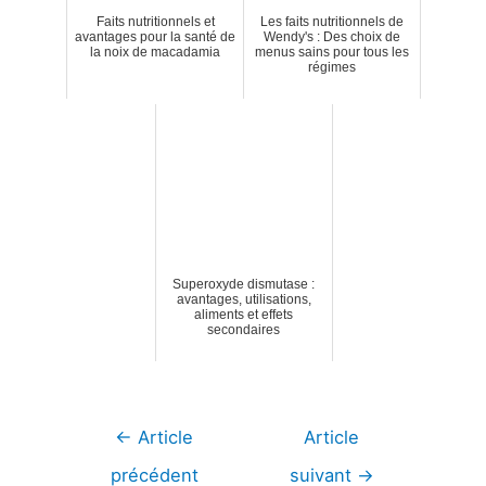
Faits nutritionnels et
Les faits nutritionnels de
avantages pour la santé de
Wendy's : Des choix de
la noix de macadamia
menus sains pour tous les
régimes
Superoxyde dismutase :
avantages, utilisations,
aliments et effets
secondaires
Navigation
←
Article
Article
de
précédent
suivant
→