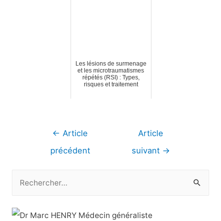
Les lésions de surmenage
et les microtraumatismes
répétés (RSI) : Types,
risques et traitement
Navigation
←
Article
Article
de
précédent
suivant
→
l’article
R
e
c