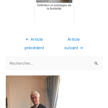
Définition et avantages de
la flexibilité
Navigation
←
Article
Article
de
précédent
suivant
→
l’article
R
e
c
h
e
r
c