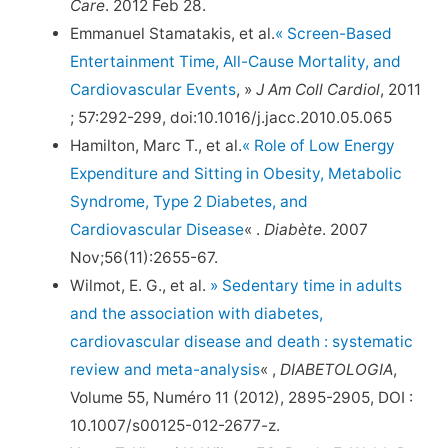
Care
. 2012 Feb 28.
Emmanuel Stamatakis, et al.
« Screen-Based
Entertainment Time, All-Cause Mortality, and
Cardiovascular Events
, »
J Am Coll Cardiol
, 2011
; 57:292-299, doi:10.1016/j.jacc.2010.05.065
Hamilton, Marc T., et al.
« Role of Low Energy
Expenditure and Sitting in Obesity, Metabolic
Syndrome, Type 2 Diabetes, and
Cardiovascular Disease
« .
Diabète
. 2007
Nov;56(11):2655-67.
Wilmot, E. G., et al.
» Sedentary time in adults
and the association with diabetes,
cardiovascular disease and death : systematic
review and meta-analysis
« ,
DIABETOLOGIA
,
Volume 55, Numéro 11 (2012), 2895-2905, DOI :
10.1007/s00125-012-2677-z.