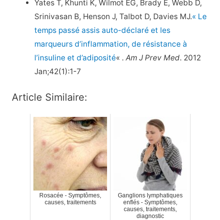
Yates T, Khunti K, Wilmot EG, Brady E, Webb D,
Srinivasan B, Henson J, Talbot D, Davies MJ.
« Le
temps passé assis auto-déclaré et les
marqueurs d’inflammation, de résistance à
l’insuline et d’adiposité
« .
Am J Prev Med
. 2012
Jan;42(1):1-7
Article Similaire:
Rosacée - Symptômes,
Ganglions lymphatiques
causes, traitements
enflés - Symptômes,
causes, traitements,
diagnostic