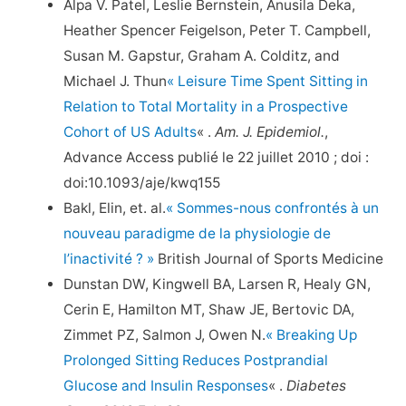
Alpa V. Patel, Leslie Bernstein, Anusila Deka,
Heather Spencer Feigelson, Peter T. Campbell,
Susan M. Gapstur, Graham A. Colditz, and
Michael J. Thun
« Leisure Time Spent Sitting in
Relation to Total Mortality in a Prospective
Cohort of US Adults
« .
Am. J. Epidemiol.
,
Advance Access publié le 22 juillet 2010 ; doi :
doi:10.1093/aje/kwq155
Bakl, Elin, et. al.
« Sommes-nous confrontés à un
nouveau paradigme de la physiologie de
l’inactivité ? »
British Journal of Sports Medicine
Dunstan DW, Kingwell BA, Larsen R, Healy GN,
Cerin E, Hamilton MT, Shaw JE, Bertovic DA,
Zimmet PZ, Salmon J, Owen N.
« Breaking Up
Prolonged Sitting Reduces Postprandial
Glucose and Insulin Responses
« .
Diabetes