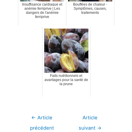
Insuffisance cardiaque et
Bouffées de chaleur -
anémie ferriprive | Les
Symptômes, causes,
dangers de l'anémie
traitements
ferriprive
Faits nutritionnels et
avantages pour la santé de
la prune
Navigation
←
Article
Article
de
précédent
suivant
→