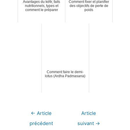
Avantages du kéfir, faits
Comment fixer et planifier
nutritionnels, types et
des objectifs de perte de
comment le préparer
poids
Comment faire le demi-
lotus (Ardha Padmasana)
Navigation
←
Article
Article
de
précédent
suivant
→