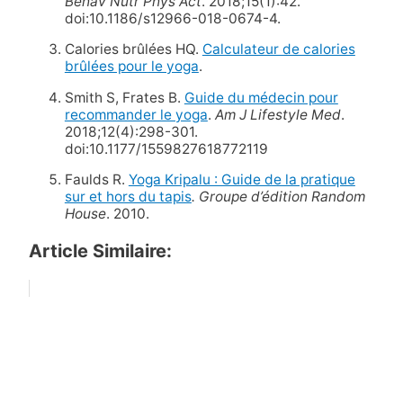
Behav Nutr Phys Act
. 2018;15(1):42.
doi:10.1186/s12966-018-0674-4.
Calories brûlées HQ.
Calculateur de calories
brûlées pour le yoga
.
Smith S, Frates B.
Guide du médecin pour
recommander le yoga
.
Am J Lifestyle Med
.
2018;12(4):298-301.
doi:10.1177/1559827618772119
Faulds R.
Yoga Kripalu : Guide de la pratique
sur et hors du tapis
.
Groupe d’édition Random
House
. 2010.
Article Similaire: