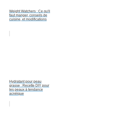
Weight Watchers : Ce qu'il
faut manger, conseils de
cuisine, et modifications
Hydratant pour peau
grasse : Recette DIY pour
les peaux à tendance
acnéique