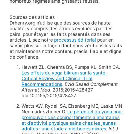
nombreux régimes amaigrissants réussis.
Sources des articles
Drhenry.org n’utilise que des sources de haute
qualité, y compris des études évaluées par des
pairs, pour étayer les faits présentés dans ses
articles. Lisez notre
processus éditorial
pour en
savoir plus sur la façon dont nous vérifions les faits
et maintenons notre contenu précis, fiable et digne
de confiance.
Hewett ZL, Cheema BS, Pumpa KL, Smith CA.
Les effets du yoga bikram sur la santé :
Critical Review and Clinical Trial
Recommendations
.
Evid Based Complement
Alternat Med
. 2015;2015:428427.
doi:10.1155/2015/428427.
Watts AW, Rydell SA, Eisenberg ME, Laska MN,
Neumark-sztainer D.
Le potentiel du yoga pour
promouvoir des comportements alimentaires
et d’activité physique sains chez les jeunes
adultes : une étude à méthodes mixtes
.
Int J