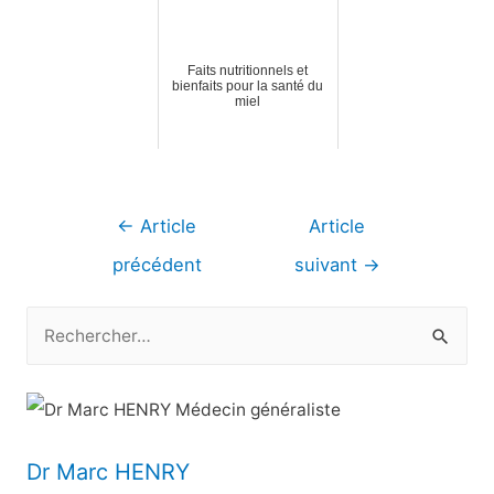
Faits nutritionnels et
bienfaits pour la santé du
miel
Navigation
←
Article
Article
de
précédent
suivant
→
l’article
R
e
c
h
e
Dr Marc HENRY
r