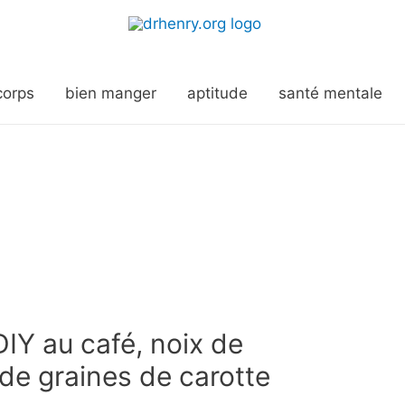
corps
bien manger
aptitude
santé mentale
Y au café, noix de
 de graines de carotte