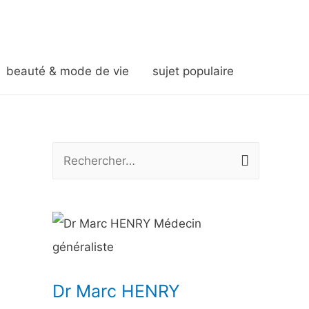
beauté & mode de vie
sujet populaire
R
e
c
h
e
r
Dr Marc HENRY
c