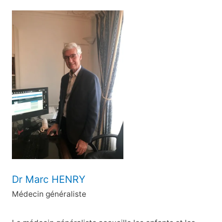
c
h
e
r
c
h
e
r
:
Dr Marc HENRY
Médecin généraliste