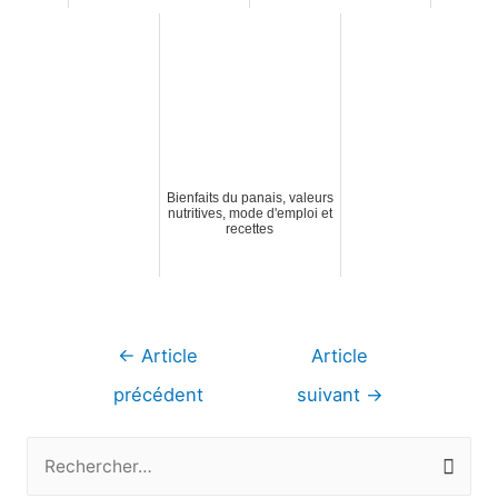
Bienfaits du panais, valeurs
nutritives, mode d'emploi et
recettes
Navigation
←
Article
Article
de
précédent
suivant
→
l’article
R
e