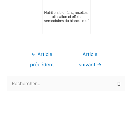
Nutrition, bienfaits, recettes,
utilisation et effets
secondaires du blanc d'œuf
Navigation
←
Article
Article
de
précédent
suivant
→
l’article
R
e
c
h
e
r