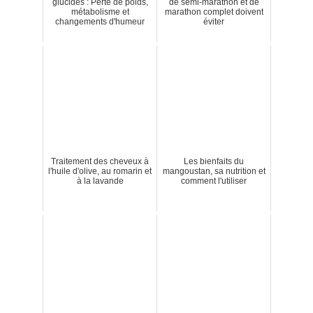
glucides : Perte de poids,
de semi-marathon et de
métabolisme et
marathon complet doivent
changements d'humeur
éviter
Traitement des cheveux à
Les bienfaits du
l'huile d'olive, au romarin et
mangoustan, sa nutrition et
à la lavande
comment l'utiliser