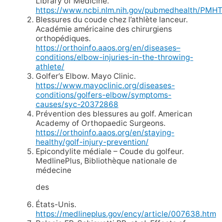
Library of Medicine.
https://www.ncbi.nlm.nih.gov/pubmedhealth/PMH
Blessures du coude chez l’athlète lanceur.
Académie américaine des chirurgiens
orthopédiques.
https://orthoinfo.aaos.org/en/diseases–
conditions/elbow-injuries-in-the-throwing-
athlete/
Golfer’s Elbow. Mayo Clinic.
https://www.mayoclinic.org/diseases-
conditions/golfers-elbow/symptoms-
causes/syc-20372868
Prévention des blessures au golf. American
Academy of Orthopaedic Surgeons.
https://orthoinfo.aaos.org/en/staying-
healthy/golf-injury-prevention/
Epicondylite médiale – Coude du golfeur.
MedlinePlus, Bibliothèque nationale de
médecine
des
États-Unis.
https://medlineplus.gov/ency/article/007638.htm