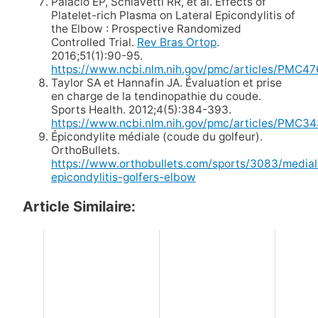
Palacio EP, Schiavetti RR, et al. Effects of
Platelet-rich Plasma on Lateral Epicondylitis of
the Elbow : Prospective Randomized
Controlled Trial.
Rev Bras Ortop
.
2016;51(1):90-95.
https://www.ncbi.nlm.nih.gov/pmc/articles/PMC4
Taylor SA et Hannafin JA. Évaluation et prise
en charge de la tendinopathie du coude.
Sports Health. 2012;4(5):384-393.
https://www.ncbi.nlm.nih.gov/pmc/articles/PMC3
Épicondylite médiale (coude du golfeur).
OrthoBullets.
https://www.orthobullets.com/sports/3083/medial
epicondylitis-golfers-elbow
Article Similaire: