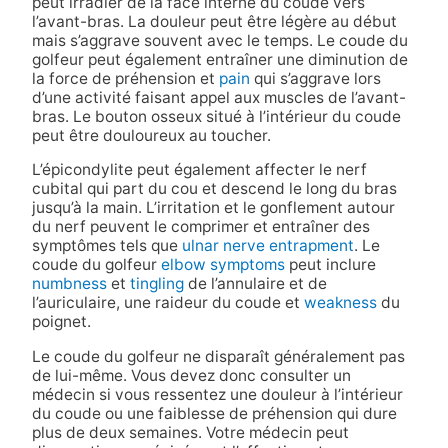
peut irradier de la face interne du coude vers
l’avant-bras. La douleur peut être légère au début
mais s’aggrave souvent avec le temps. Le coude du
golfeur peut également entraîner une diminution de
la force de préhension et
pain
qui s’aggrave lors
d’une activité faisant appel aux muscles de l’avant-
bras. Le bouton osseux situé à l’intérieur du coude
peut être douloureux au toucher.
L’épicondylite peut également affecter le nerf
cubital qui part du cou et descend le long du bras
jusqu’à la main. L’irritation et le gonflement autour
du nerf peuvent le comprimer et entraîner des
symptômes tels que
ulnar nerve entrapment
. Le
coude du golfeur
elbow symptoms
peut inclure
numbness
et
tingling
de l’annulaire et de
l’auriculaire, une raideur du coude et
weakness
du
poignet.
Le coude du golfeur ne disparaît généralement pas
de lui-même. Vous devez donc consulter un
médecin si vous ressentez une douleur à l’intérieur
du coude ou une faiblesse de préhension qui dure
plus de deux semaines. Votre médecin peut