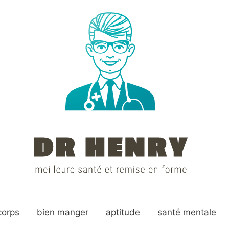
corps
bien manger
aptitude
santé mentale